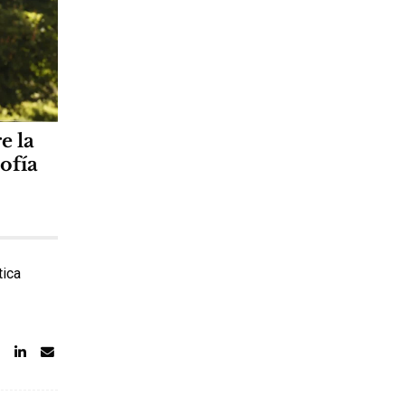
e la
sofía
tica