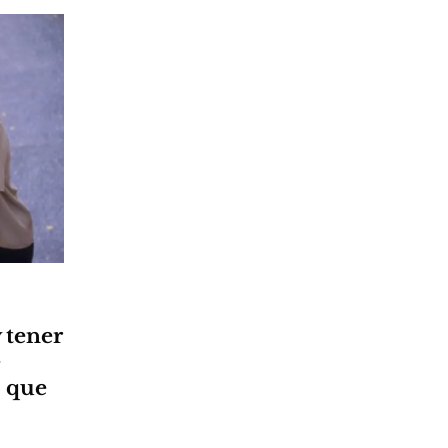
 tener
e
s que