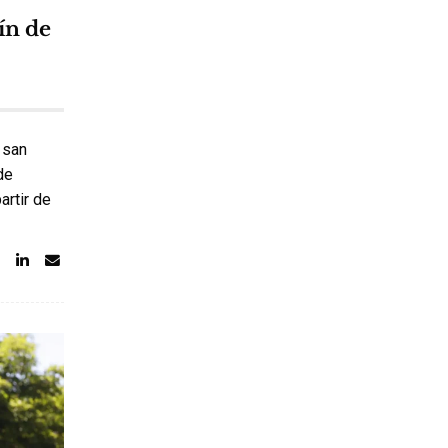
ín de
 san
de
artir de