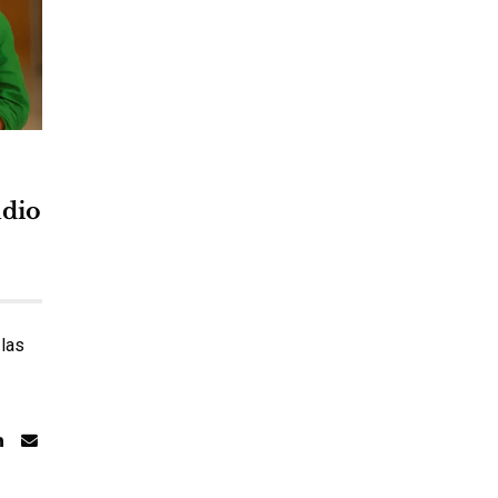
udio
las