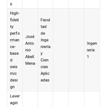
s
High-
fideli
Facul
ty
tad
perfo
de
José
rman
Inge
Anto
Ingen
ce-
niería
nio
iería
base
y
Abell
1
d
Cien
Mena
seis
cias
mic
Aplic
desi
adas
gn
Lever
agin