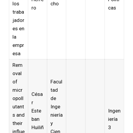
los
cho
ro
cas
traba
jador
es en
la
empr
esa
Rem
oval
of
Facul
micr
tad
Césa
opoll
de
r
utant
Inge
Este
Ingen
s and
niería
ban
iería
their
y
Huiliñ
3
influe
Cien