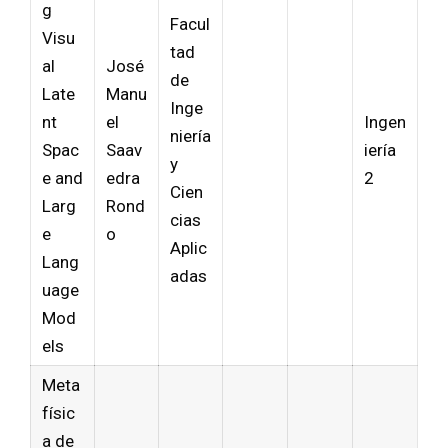
g
Facul
Visu
tad
al
José
de
Late
Manu
Inge
nt
el
Ingen
niería
Spac
Saav
iería
y
e and
edra
2
Cien
Larg
Rond
cias
e
o
Aplic
Lang
adas
uage
Mod
els
Meta
físic
a de