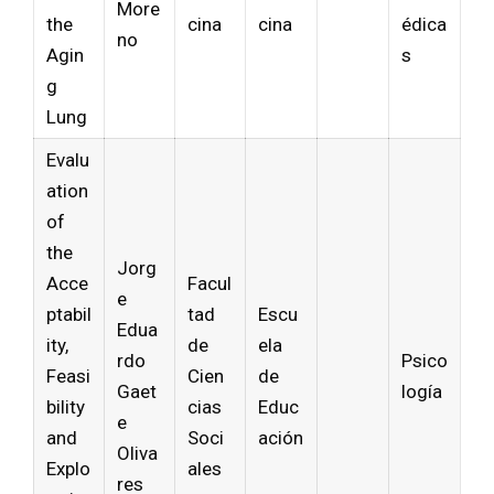
More
the
cina
cina
édica
no
Agin
s
g
Lung
Evalu
ation
of
the
Jorg
Acce
Facul
e
ptabil
tad
Escu
Edua
ity,
de
ela
rdo
Psico
Feasi
Cien
de
Gaet
logía
bility
cias
Educ
e
and
Soci
ación
Oliva
Explo
ales
res