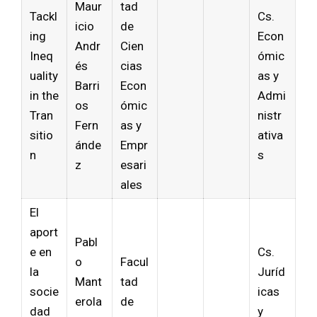
Maur
tad
Tackl
Cs.
icio
de
ing
Econ
Andr
Cien
Ineq
ómic
és
cias
uality
as y
Barri
Econ
in the
Admi
os
ómic
Tran
nistr
Fern
as y
sitio
ativa
ánde
Empr
n
s
z
esari
ales
El
aport
Pabl
e en
Cs.
o
Facul
la
Juríd
Mant
tad
socie
icas
erola
de
dad
y