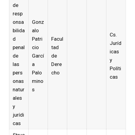
de
resp
onsa
Gonz
bilida
alo
Cs.
d
Patri
Facul
Juríd
penal
cio
tad
icas
de
Garcí
de
y
las
a
Dere
Políti
pers
Palo
cho
cas
onas
mino
natur
s
ales
y
jurídi
cas