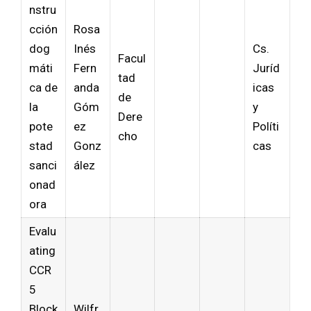
nstru
cción
Rosa
dog
Inés
Cs.
Facul
máti
Fern
Juríd
tad
ca de
anda
icas
de
la
Góm
y
Dere
pote
ez
Políti
cho
stad
Gonz
cas
sanci
ález
onad
ora
Evalu
ating
CCR
5
Block
Wilfr