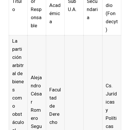
Títul
or
Sub
Secu
Acad
dio
o
Resp
U.A.
ndari
émic
(Fon
onsa
a
a
decyt
ble
)
La
parti
ción
arbitr
al de
Aleja
biene
ndro
Cs.
s
Facul
Césa
Juríd
com
tad
r
icas
o
de
Rom
y
obst
Dere
ero
Políti
áculo
cho
Segu
cas