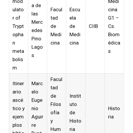
mod
Medi
a de
ulato
Facul
Escu
cina
las
r of
tad
ela
G1 –
Merc
Trypt
de
de
CIIB
Cs.
edes
opha
Medi
Medi
Biom
Pino
n
cina
cina
édica
Lago
meta
s
s
bolis
m
Facul
Itiner
Marc
tad
ario
elo
de
Instit
ascé
Euge
Filos
uto
tico y
nio
Histo
ofía
de
ejem
Aguir
ria
y
Histo
plos
re
Hum
ria