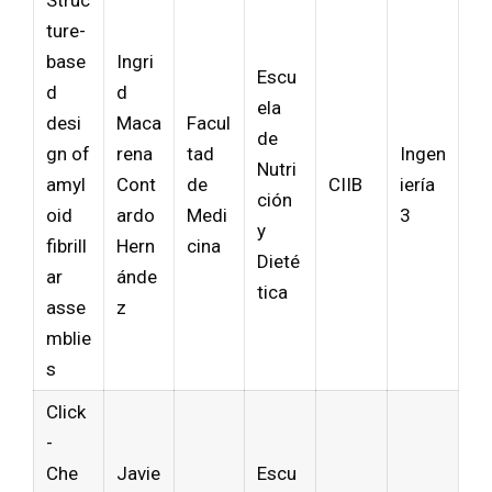
Struc
ture-
base
Ingri
Escu
d
d
ela
desi
Maca
Facul
de
gn of
rena
tad
Ingen
Nutri
amyl
Cont
de
CIIB
iería
ción
oid
ardo
Medi
3
y
fibrill
Hern
cina
Dieté
ar
ánde
tica
asse
z
mblie
s
Click
-
Che
Javie
Escu