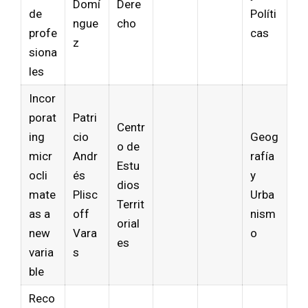
Domí
Dere
de
Políti
ngue
cho
profe
cas
z
siona
les
Incor
porat
Patri
Centr
ing
cio
Geog
o de
micr
Andr
rafía
Estu
ocli
és
y
dios
mate
Plisc
Urba
Territ
as a
off
nism
orial
new
Vara
o
es
varia
s
ble
Reco