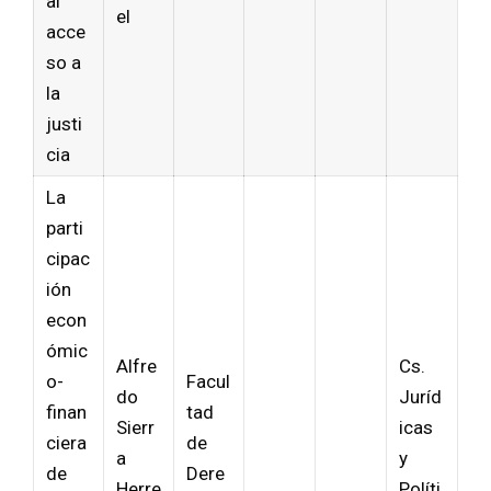
al
el
acce
so a
la
justi
cia
La
parti
cipac
ión
econ
ómic
Alfre
Cs.
o-
Facul
do
Juríd
finan
tad
Sierr
icas
ciera
de
a
y
de
Dere
Herre
Políti