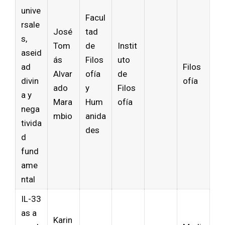
unive
Facul
rsale
José
tad
s,
Tom
de
Instit
aseid
ás
Filos
uto
ad
Filos
Alvar
ofía
de
divin
ofía
ado
y
Filos
a y
Mara
Hum
ofía
nega
mbio
anida
tivida
des
d
fund
ame
ntal
IL-33
as a
Karin