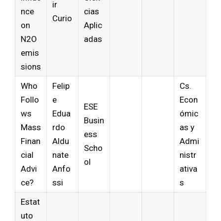
ir
nce
cias
Curio
on
Aplic
N2O
adas
emis
sions
Who
Felip
Cs.
Follo
e
Econ
ESE
ws
Edua
ómic
Busin
Mass
rdo
as y
ess
Finan
Aldu
Admi
Scho
cial
nate
nistr
ol
Advi
Anfo
ativa
ce?
ssi
s
Estat
uto