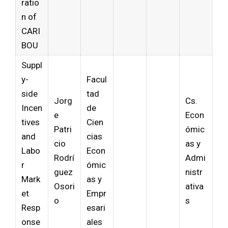
ratio
n of
CARI
BOU
Suppl
y-
Facul
side
tad
Jorg
Cs.
Incen
de
e
Econ
tives
Cien
Patri
ómic
and
cias
cio
as y
Labo
Econ
Rodrí
Admi
r
ómic
guez
nistr
Mark
as y
Osori
ativa
et
Empr
o
s
Resp
esari
onse
ales