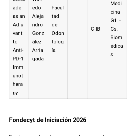
Medi
ade
edo
Facul
cina
as an
Aleja
tad
G1 –
Adju
ndro
de
CIIB
Cs.
vant
Gonz
Odon
Biom
to
ález
tolog
édica
Anti-
Arria
ía
s
PD-1
gada
Imm
unot
hera
py
Fondecyt de Iniciación 2026