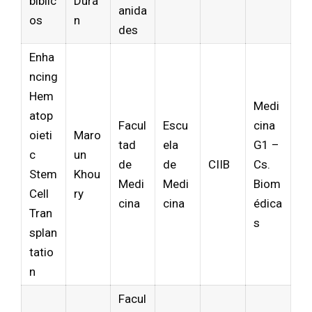
bíblic
Durá
anida
os
n
des
Enha
ncing
Hem
Medi
atop
Facul
Escu
cina
oieti
Maro
tad
ela
G1 –
c
un
de
de
CIIB
Cs.
Stem
Khou
Medi
Medi
Biom
Cell
ry
cina
cina
édica
Tran
s
splan
tatio
n
Facul