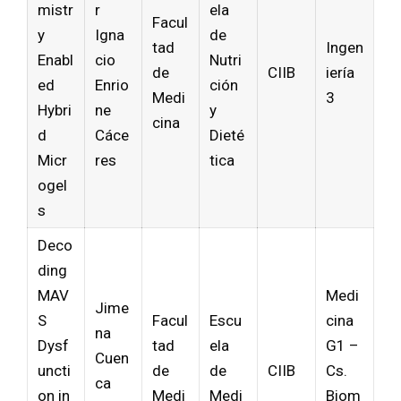
mistr
r
ela
Facul
y
Igna
de
tad
Ingen
Enabl
cio
Nutri
de
CIIB
iería
ed
Enrio
ción
Medi
3
Hybri
ne
y
cina
d
Cáce
Dieté
Micr
res
tica
ogel
s
Deco
ding
MAV
Medi
Jime
S
Facul
Escu
cina
na
Dysf
tad
ela
G1 –
Cuen
uncti
de
de
CIIB
Cs.
ca
on in
Medi
Medi
Biom