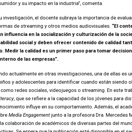
midor y su impacto en la industria”, comenta.
u investigación, el docente subraya la importancia de evalua
formas de streaming y otros medios audiovisuales.
“El cont
 influencia en la socialización y culturización de la so
bilidad social y deben ofrecer contenido de calidad tant
. Medir la calidad es un primer paso para tomar decision
l interno de las empresas”.
ndo actualmente en otras investigaciones, una de ellas es 
niños y adolescentes para identificar cuando están siendo o
omo redes sociales, videojuegos o streaming. En este traba
iteracy
, que se refiere a la capacidad de los jóvenes para di
nocimiento influye en su comportamiento. Además, el acad
obre
Media Engagement
junto a la profesora Dra. Mercedes M
n la colaboración de académicos de diversas partes del mun
ctivas. Se espera que la publicación esté disponible en el 