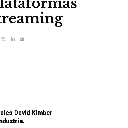
lataformas
treaming
iales David Kimber
ndustria.