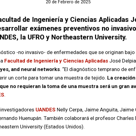
20 de Febrero de 2025
acultad de Ingeniería y Ciencias Aplicadas J
esarrollar exámenes preventivos no invasivo
NDES, la UFRO y Northeastern University.
óstico -no invasivo- de enfermedades que se originan bajo la
la
Facultad de Ingeniería y Ciencias Aplicadas
José Delpia
eyes, and neural networks
. “El diagnóstico temprano de en
erir un corte para tomar una muestra de tejido.
La creación
al, que no requieran la toma de una muestra será un gran 
ES
.
s investigadores
UANDES
Nelly Cerpa, Jaime Anguita, Jaime 
Fernando Huenupán. También colaborará el profesor Charles D
heastern University (Estados Unidos).