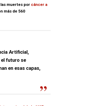
a las muertes por
cáncer a
on más de 560
ia Artificial,
el futuro se
nan en esas capas,