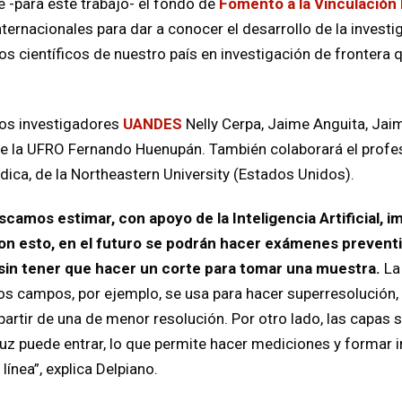
 -para este trabajo- el fondo de
Fomento a la Vinculación 
ternacionales para dar a conocer el desarrollo de la investig
los científicos de nuestro país en investigación de frontera q
los investigadores
UANDES
Nelly Cerpa, Jaime Anguita, Jai
 de la UFRO Fernando Huenupán. También colaborará el profe
dica, de la Northeastern University (Estados Unidos).
scamos estimar, con apoyo de la Inteligencia Artificial,
 Con esto, en el futuro se podrán hacer exámenes preve
 sin tener que hacer un corte para tomar una muestra.
La
s campos, por ejemplo, se usa para hacer superresolución, 
artir de una de menor resolución. Por otro lado, las capas su
luz puede entrar, lo que permite hacer mediciones y formar
ínea”, explica Delpiano.